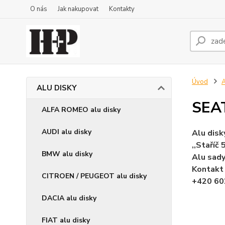
O nás
Jak nakupovat
Kontakty
Úvod
ALU DISKY
SEAT
ALFA ROMEO alu disky
AUDI alu disky
Alu disk
,,Staříč
BMW alu disky
Alu sady
Kontakt
CITROEN / PEUGEOT alu disky
+420 60
DACIA alu disky
FIAT alu disky