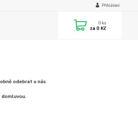
Přihlášení
0
ks
za
0 Kč
sobně odebrat u nás
u domluvou.