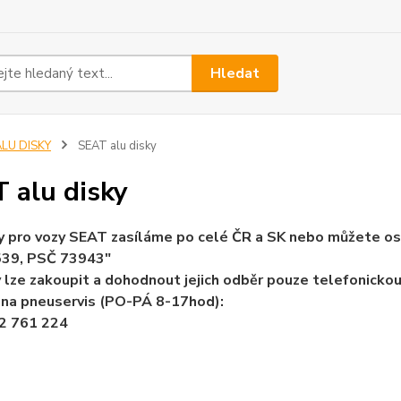
Hledat
ALU DISKY
SEAT alu disky
 alu disky
y pro vozy SEAT zasíláme po celé ČR a SK nebo můžete o
 539, PSČ 73943"
 lze zakoupit a dohodnout jejich odběr pouze telefonicko
 na pneuservis (PO-PÁ 8-17hod):
2 761 224