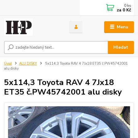
0
ks
za
0 Kč
Menu
Hledat
Úvod
ALU DISKY
5x114,3 Toyota RAV 4 7Jx18 ET35 č.PW45742001
alu disky
5x114,3 Toyota RAV 4 7Jx18
ET35 č.PW45742001 alu disky