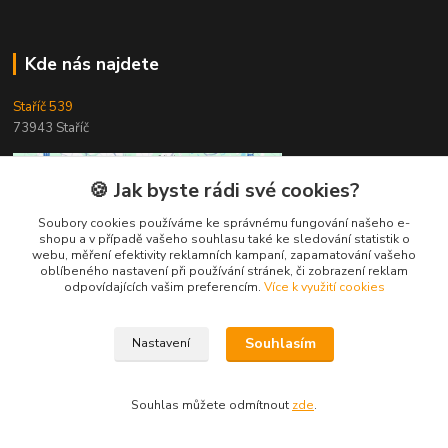
Kde nás najdete
Staříč 539
73943 Staříč
🍪 Jak byste rádi své cookies?
Soubory cookies používáme ke správnému fungování našeho e-
shopu a v případě vašeho souhlasu také ke sledování statistik o
webu, měření efektivity reklamních kampaní, zapamatování vašeho
oblíbeného nastavení při používání stránek, či zobrazení reklam
odpovídajících vašim preferencím.
Více k využití cookies
Souhlasím
Nastavení
Souhlas můžete odmítnout
zde
.
Vytvořeno na
Eshop-rychle.cz