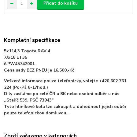
Přidat do košíku
Kompletní specifikace
5x114,3 Toyota RAV 4
7Jx18 ET35
č.PW45742001
Cena sady BEZ PNEU je 16.500,-Kč
Veškeré informace pouze telefonicky, volejte +420 602 761
224 (Po-Pá 8-17hod.)
Díly zasíláme po celé ČR a SK nebo osobní odběr u nás
,,Staříč 539, PSČ 73943"
Tyto hliníkové kola lze zakoupit a dohodnout jejich odběr
pouze telefonickou domluvou...
Zboží zařazeno v kategoriích