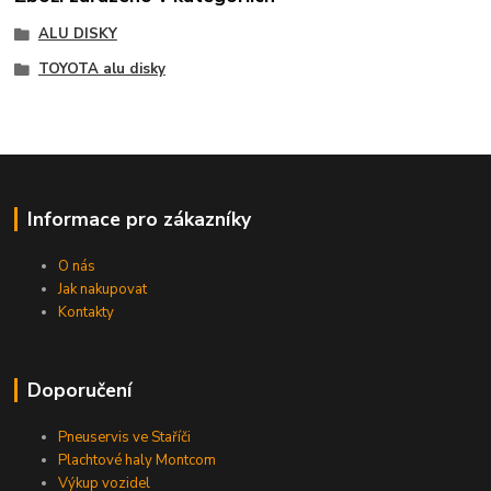
ALU DISKY
TOYOTA alu disky
Informace pro zákazníky
O nás
Jak nakupovat
Kontakty
Doporučení
Pneuservis ve Staříči
Plachtové haly Montcom
Výkup vozidel