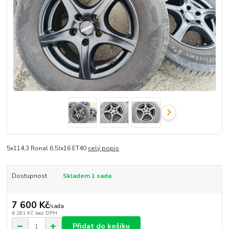
5x114,3 Ronal 6,5Jx16 ET40
celý popis
Dostupnost
Skladem 1 sada
7 600 Kč
/
sada
6 281 Kč
bez DPH
Přidat do košíku