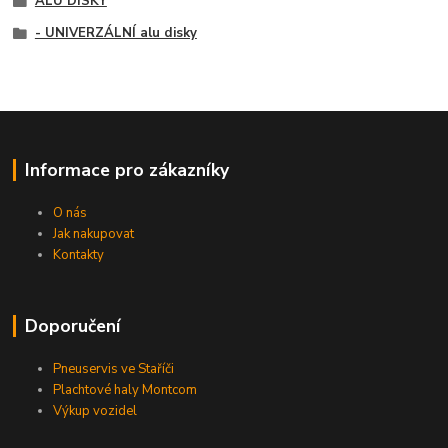
ALU DISKY
- UNIVERZÁLNÍ alu disky
Informace pro zákazníky
O nás
Jak nakupovat
Kontakty
Doporučení
Pneuservis ve Staříči
Plachtové haly Montcom
Výkup vozidel