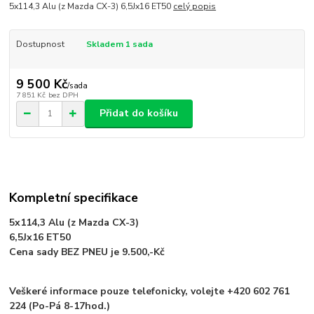
5x114,3 Alu (z Mazda CX-3) 6,5Jx16 ET50
celý popis
Dostupnost
Skladem 1 sada
9 500 Kč
/
sada
7 851 Kč
bez DPH
Přidat do košíku
Kompletní specifikace
5x114,3 Alu (z Mazda CX-3)
6,5Jx16 ET50
Cena sady BEZ PNEU je 9.500,-Kč
Veškeré informace pouze telefonicky, volejte +420 602 761
224 (Po-Pá 8-17hod.)