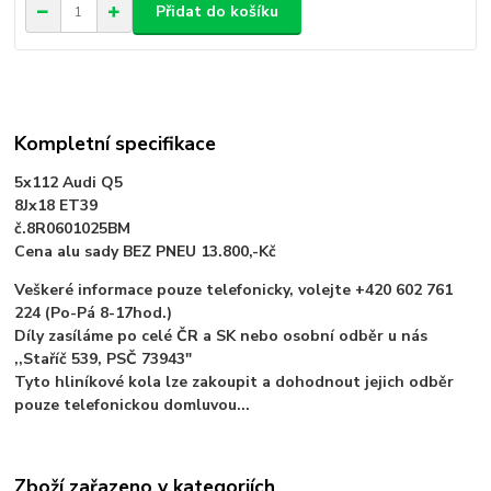
Přidat do košíku
Kompletní specifikace
5x112 Audi Q5
8Jx18 ET39
č.8R0601025BM
Cena alu sady BEZ PNEU 13.800,-Kč
Veškeré informace pouze telefonicky, volejte +420 602 761
224 (Po-Pá 8-17hod.)
Díly zasíláme po celé ČR a SK nebo osobní odběr u nás
,,Staříč 539, PSČ 73943"
Tyto hliníkové kola lze zakoupit a dohodnout jejich odběr
pouze telefonickou domluvou...
Zboží zařazeno v kategoriích