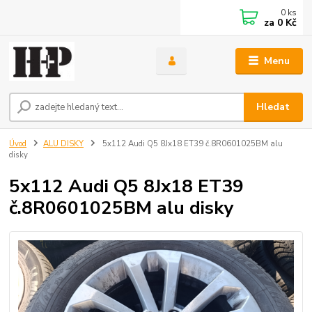
0
ks
za
0 Kč
Menu
Hledat
Úvod
ALU DISKY
5x112 Audi Q5 8Jx18 ET39 č.8R0601025BM alu
disky
5x112 Audi Q5 8Jx18 ET39
č.8R0601025BM alu disky