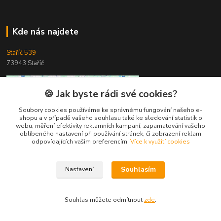
Kde nás najdete
Staříč 539
73943 Staříč
🍪 Jak byste rádi své cookies?
Soubory cookies používáme ke správnému fungování našeho e-
shopu a v případě vašeho souhlasu také ke sledování statistik o
webu, měření efektivity reklamních kampaní, zapamatování vašeho
oblíbeného nastavení při používání stránek, či zobrazení reklam
odpovídajících vašim preferencím.
Více k využití cookies
Souhlasím
Nastavení
Souhlas můžete odmítnout
zde
.
Vytvořeno na
Eshop-rychle.cz