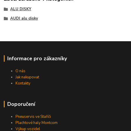
ALU DISKY
AUDI alu disky
Informace pro zákazníky
O nás
Jak nakupovat
Kontakty
Doporučení
Pneuservis ve Staříči
Plachtové haly Montcom
Výkup vozidel