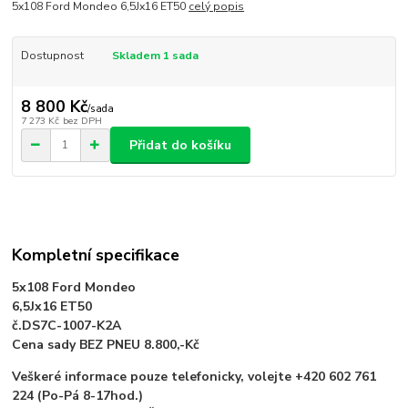
5x108 Ford Mondeo 6,5Jx16 ET50
celý popis
Dostupnost
Skladem 1 sada
8 800 Kč
/
sada
7 273 Kč
bez DPH
Přidat do košíku
Kompletní specifikace
5x108 Ford Mondeo
6,5Jx16 ET50
č.DS7C-1007-K2A
Cena sady BEZ PNEU 8.800,-Kč
Veškeré informace pouze telefonicky, volejte +420 602 761
224 (Po-Pá 8-17hod.)