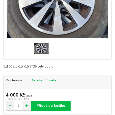
5x100 alu 6,5Jx15 ET35
celý popis
Dostupnost
Skladem 1 sada
4 000 Kč
/
sada
3 306 Kč
bez DPH
Přidat do košíku