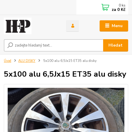
0
ks
za
0 Kč
Menu
Hledat
Úvod
ALU DISKY
5x100 alu 6,5Jx15 ET35 alu disky
5x100 alu 6,5Jx15 ET35 alu disky